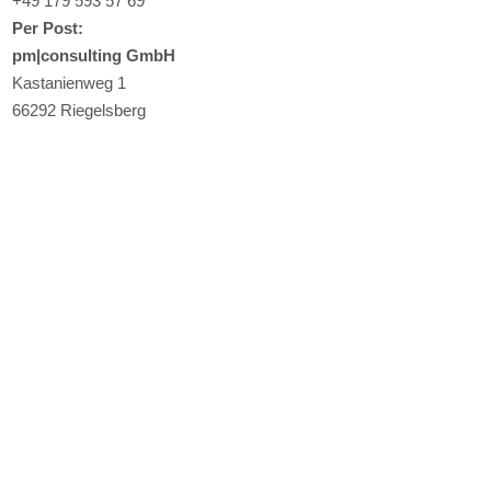
+49 179 593 57 69
Per Post:
pm|consulting GmbH
Kastanienweg 1
66292 Riegelsberg