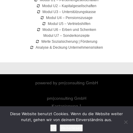
Modul U1 – Personengesellschaften
Modul U2 – Kapitalgesellschaften
Modul U3 – Unterstützungskasse
Modul U4 – Pensionszusage
Modul U5 – Vertriebshilfen
Modul U6 – Erben und Schenken
Modul U7 – Sonderkonzepte
Werte Sozialsicherung | Förderung
Analyse & Deckung Unternehmensrisiken
powered by pm|consulting GmbH
pm|consulting GmbH
Kastanienweg 1
Diese Website benutzt Cookies. Wenn du die Website weiter
66292 Riegelsberg
nutzt, gehen wir von deinem Einverständnis aus.
info@pm-consulting.info
OK
Weiterlesen
Datenschutzerklärung