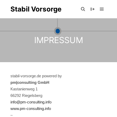
Stabil Vorsorge
Hauptm
Suchen
Weitere Infor
IMPRESSUM
stabil-vorsorge.de powered by
pm|consulting GmbH
Kastanienweg 1
66292 Riegelsberg
info@pm-consulting.info
www.pm-consulting.info
–