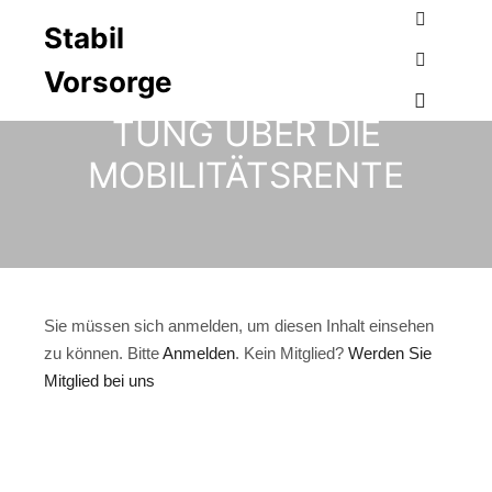
Stabil
Suchen
Vorsorge
ZIELGRUPPENVERMARK
Weitere I
TUNG ÜBER DIE
Hauptme
MOBILITÄTSRENTE
Sie müssen sich anmelden, um diesen Inhalt einsehen
zu können. Bitte
Anmelden
. Kein Mitglied?
Werden Sie
Mitglied bei uns