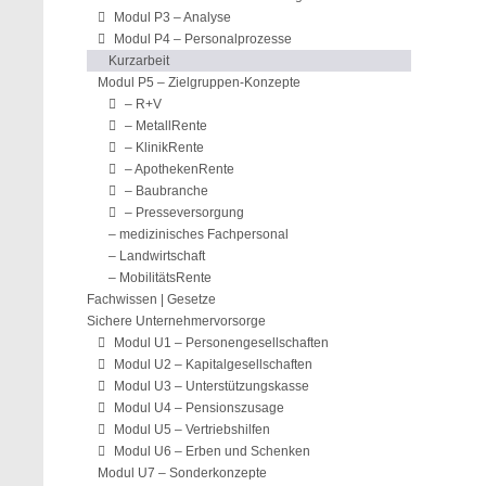
Modul P3 – Analyse
Modul P4 – Personalprozesse
Kurzarbeit
Modul P5 – Zielgruppen-Konzepte
– R+V
– MetallRente
– KlinikRente
– ApothekenRente
– Baubranche
– Presseversorgung
– medizinisches Fachpersonal
– Landwirtschaft
– MobilitätsRente
Fachwissen | Gesetze
Sichere Unternehmervorsorge
Modul U1 – Personengesellschaften
Modul U2 – Kapitalgesellschaften
Modul U3 – Unterstützungskasse
Modul U4 – Pensionszusage
Modul U5 – Vertriebshilfen
Modul U6 – Erben und Schenken
Modul U7 – Sonderkonzepte