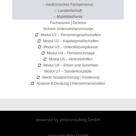
– medizinisches Fachpersonal
– Landwirtschaft
– MobilitätsRente
Fachwissen | Gesetze
Sichere Unternehmervorsorge
Modul U1 – Personengesellschaften
Modul U2 – Kapitalgesellschaften
Modul U3 – Unterstützungskasse
Modul U4 – Pensionszusage
Modul U5 – Vertriebshilfen
Modul U6 – Erben und Schenken
Modul U7 – Sonderkonzepte
Werte Sozialsicherung | Förderung
Analyse & Deckung Unternehmensrisiken
powered by pm|consulting GmbH
pm|consulting GmbH