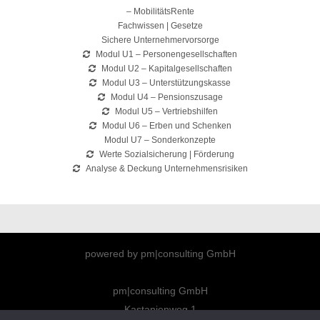
– MobilitätsRente
Fachwissen | Gesetze
Sichere Unternehmervorsorge
Modul U1 – Personengesellschaften
Modul U2 – Kapitalgesellschaften
Modul U3 – Unterstützungskasse
Modul U4 – Pensionszusage
Modul U5 – Vertriebshilfen
Modul U6 – Erben und Schenken
Modul U7 – Sonderkonzepte
Werte Sozialsicherung | Förderung
Analyse & Deckung Unternehmensrisiken
powered by pm|consulting GmbH
pm|consulting GmbH
Kastanienweg 1