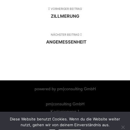
VORHERIGER BEITRAG
ZILLMERUNG
NÄCHSTER BEITRAG
ANGEMESSENHEIT
powered by pm|consulting GmbH
pm|consulting GmbH
Kastanienweg 1
66292 Riegelsberg
Diese Website benutzt Cookies. Wenn du die Website weiter
nutzt, gehen wir von deinem Einverständnis aus.
info@pm-consulting.info