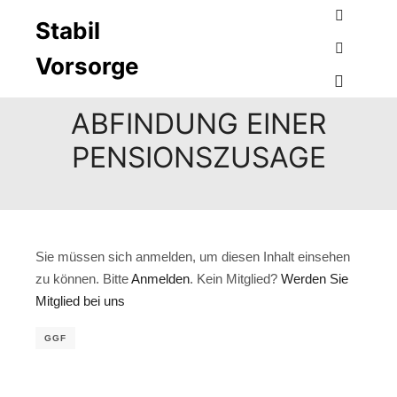
A
B
C
D
E
F
G
H
I
K
L
M
N
O
P
R
Stabil
Suchen
S
T
U
V
W
Z
Vorsorge
Weitere I
Hauptme
ABFINDUNG EINER
PENSIONSZUSAGE
Sie müssen sich anmelden, um diesen Inhalt einsehen
zu können. Bitte
Anmelden
. Kein Mitglied?
Werden Sie
Mitglied bei uns
GGF