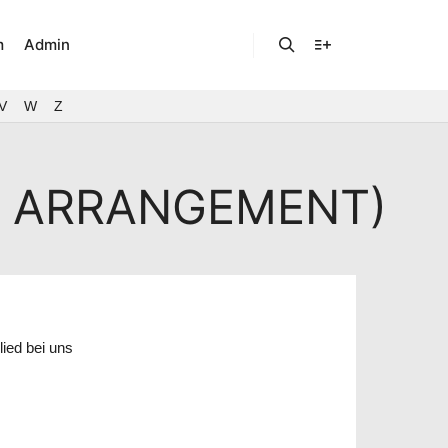
m
Admin
Suchen
Weitere Informatio
V
W
Z
T ARRANGEMENT)
ied bei uns