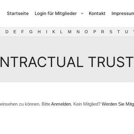
Startseite
Login für Mitglieder
Kontakt
Impressu
D
E
F
G
H
I
K
L
M
N
O
P
R
S
T
U
ONTRACTUAL TRUS
einsehen zu können. Bitte
Anmelden
. Kein Mitglied?
Werden Sie Mitgl