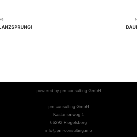
AG
N
ILANZSPRUNG)
DAUE
powered by pm|consulting GmbH
pm|consulting GmbH
Kastanienweg 1
66292 Riegelsberg
info@pm-consulting.info