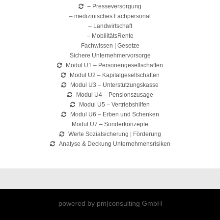
– Presseversorgung
– medizinisches Fachpersonal
– Landwirtschaft
– MobilitätsRente
Fachwissen | Gesetze
Sichere Unternehmervorsorge
Modul U1 – Personengesellschaften
Modul U2 – Kapitalgesellschaften
Modul U3 – Unterstützungskasse
Modul U4 – Pensionszusage
Modul U5 – Vertriebshilfen
Modul U6 – Erben und Schenken
Modul U7 – Sonderkonzepte
Werte Sozialsicherung | Förderung
Analyse & Deckung Unternehmensrisiken
powered by pm|consulting GmbH