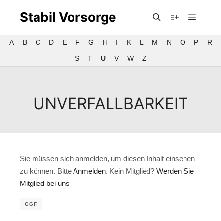
Stabil Vorsorge
Hauptm
Suchen
Weitere Infor
A
B
C
D
E
F
G
H
I
K
L
M
N
O
P
R
S
T
U
V
W
Z
UNVERFALLBARKEIT
Sie müssen sich anmelden, um diesen Inhalt einsehen
zu können. Bitte
Anmelden
. Kein Mitglied?
Werden Sie
Mitglied bei uns
GGF