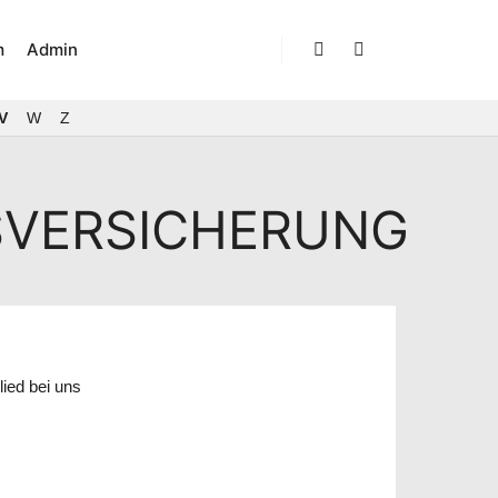
m
Admin
Suchen
Weitere Informatio
V
W
Z
SVERSICHERUNG
ied bei uns