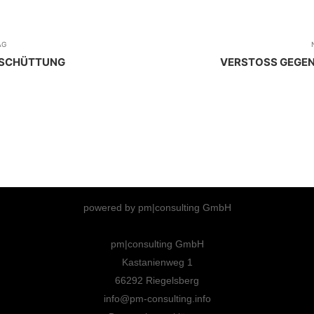
AG
SSCHÜTTUNG
VERSTOSS GEGEN 
powered by pm|consulting GmbH
pm|consulting GmbH
Kastanienweg 1
66292 Riegelsberg
info@pm-consulting.info