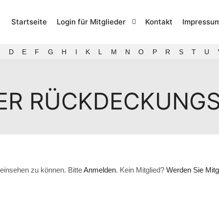
Startseite
Login für Mitglieder
Kontakt
Impressu
D
E
F
G
H
I
K
L
M
N
O
P
R
S
T
U
ER RÜCKDECKUNG
einsehen zu können. Bitte
Anmelden
. Kein Mitglied?
Werden Sie Mitgl