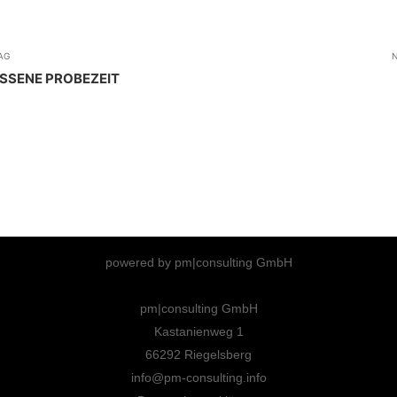
AG
N
SENE PROBEZEIT
powered by pm|consulting GmbH
pm|consulting GmbH
Kastanienweg 1
66292 Riegelsberg
info@pm-consulting.info