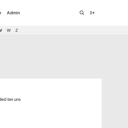
m
Admin
Suchen
Weitere Informatio
V
W
Z
ied bei uns