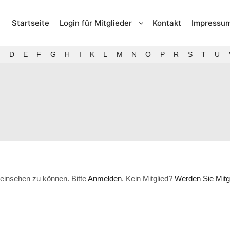
Startseite
Login für Mitglieder
Kontakt
Impressu
D
E
F
G
H
I
K
L
M
N
O
P
R
S
T
U
einsehen zu können. Bitte
Anmelden
. Kein Mitglied?
Werden Sie Mitgl