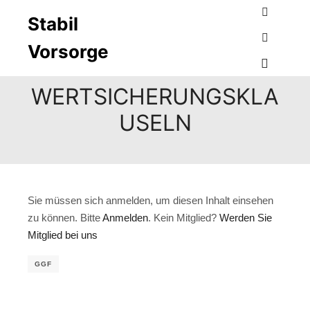
A
B
C
D
E
F
G
H
I
K
L
M
N
O
P
R
Stabil
Suchen
S
T
U
V
W
Z
Vorsorge
Weitere I
Hauptme
WERTSICHERUNGSKLA
USELN
Sie müssen sich anmelden, um diesen Inhalt einsehen
zu können. Bitte
Anmelden
. Kein Mitglied?
Werden Sie
Mitglied bei uns
GGF