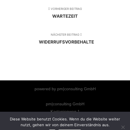
VORHERIGER BEITRAG
WARTEZEIT
NÄCHSTER BEITRAG
WIDERRUFSVORBEHALTE
powered by pm|consulting GmbH
pm|consulting GmbH
Kastanienweg 1
66292 Riegelsberg
Diese Website benutzt Cookies. Wenn du die Website weiter
nutzt, gehen wir von deinem Einverständnis aus.
info@pm-consulting.info