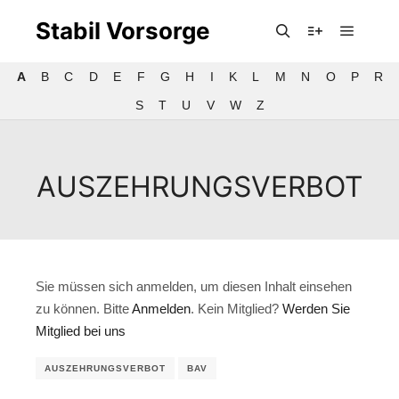
Stabil Vorsorge
Hauptm
Suchen
Weitere Infor
A
B
C
D
E
F
G
H
I
K
L
M
N
O
P
R
S
T
U
V
W
Z
AUSZEHRUNGSVERBOT
Sie müssen sich anmelden, um diesen Inhalt einsehen
zu können. Bitte
Anmelden
. Kein Mitglied?
Werden Sie
Mitglied bei uns
AUSZEHRUNGSVERBOT
BAV