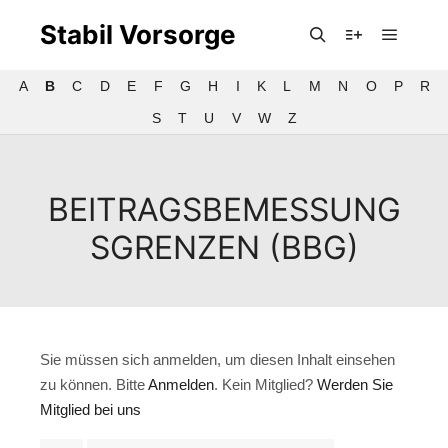
Stabil Vorsorge
Hauptm
Suchen
Weitere Infor
A
B
C
D
E
F
G
H
I
K
L
M
N
O
P
R
S
T
U
V
W
Z
BEITRAGSBEMESSUNG
SGRENZEN (BBG)
Sie müssen sich anmelden, um diesen Inhalt einsehen
zu können. Bitte
Anmelden
. Kein Mitglied?
Werden Sie
Mitglied bei uns