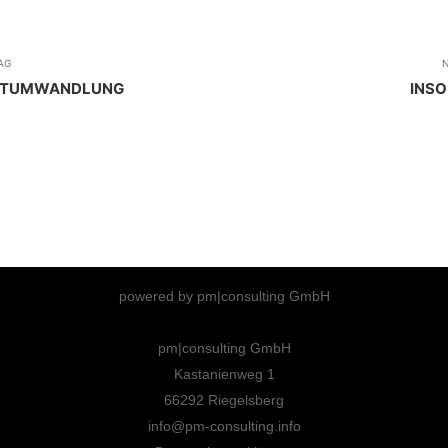
AG
N
ELTUMWANDLUNG
INS
powered by pm|consulting GmbH
pm|consulting GmbH
Kastanienweg 1
66292 Riegelsberg
info@pm-consulting.info