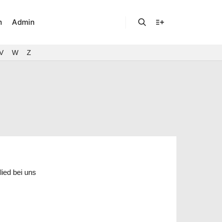
m
Admin
Suchen
Weitere Informatio
V
W
Z
ied bei uns