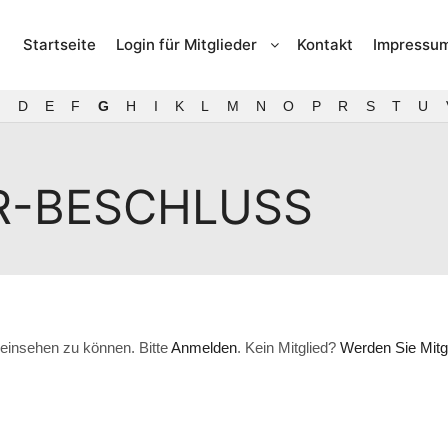
Startseite
Login für Mitglieder
Kontakt
Impressu
D
E
F
G
H
I
K
L
M
N
O
P
R
S
T
U
R-BESCHLUSS
einsehen zu können. Bitte
Anmelden
. Kein Mitglied?
Werden Sie Mitgl