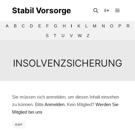
Stabil Vorsorge
Hauptm
Suchen
Weitere Infor
A
B
C
D
E
F
G
H
I
K
L
M
N
O
P
R
S
T
U
V
W
Z
INSOLVENZSICHERUNG
Sie müssen sich anmelden, um diesen Inhalt einsehen
zu können. Bitte
Anmelden
. Kein Mitglied?
Werden Sie
Mitglied bei uns
GGF